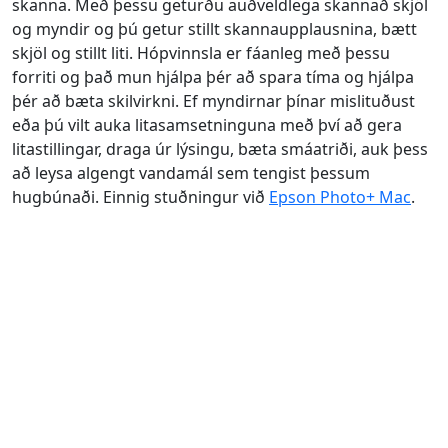
skanna. Með þessu geturðu auðveldlega skannað skjöl
og myndir og þú getur stillt skannaupplausnina, bætt
skjöl og stillt liti. Hópvinnsla er fáanleg með þessu
forriti og það mun hjálpa þér að spara tíma og hjálpa
þér að bæta skilvirkni. Ef myndirnar þínar mislituðust
eða þú vilt auka litasamsetninguna með því að gera
litastillingar, draga úr lýsingu, bæta smáatriði, auk þess
að leysa algengt vandamál sem tengist þessum
hugbúnaði. Einnig stuðningur við
Epson Photo+ Mac
.