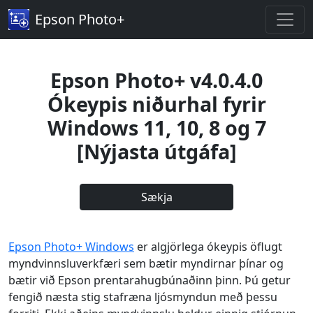
Epson Photo+
Epson Photo+ v4.0.4.0
Ókeypis niðurhal fyrir
Windows 11, 10, 8 og 7
[Nýjasta útgáfa]
Sækja
Epson Photo+ Windows
er algjörlega ókeypis öflugt
myndvinnsluverkfæri sem bætir myndirnar þínar og
bætir við Epson prentarahugbúnaðinn þinn. Þú getur
fengið næsta stig stafræna ljósmyndun með þessu