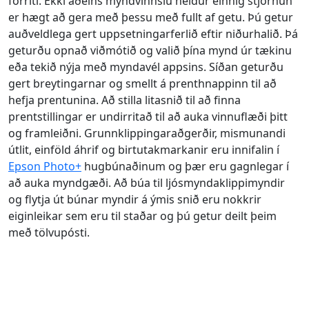
forriti. Ekki aðeins myndvinnslu heldur einnig stjórnun
er hægt að gera með þessu með fullt af getu. Þú getur
auðveldlega gert uppsetningarferlið eftir niðurhalið. Þá
geturðu opnað viðmótið og valið þína mynd úr tækinu
eða tekið nýja með myndavél appsins. Síðan geturðu
gert breytingarnar og smellt á prenthnappinn til að
hefja prentunina. Að stilla litasnið til að finna
prentstillingar er undirritað til að auka vinnuflæði þitt
og framleiðni. Grunnklippingaraðgerðir, mismunandi
útlit, einföld áhrif og birtutakmarkanir eru innifalin í
Epson Photo+
hugbúnaðinum og þær eru gagnlegar í
að auka myndgæði. Að búa til ljósmyndaklippimyndir
og flytja út búnar myndir á ýmis snið eru nokkrir
eiginleikar sem eru til staðar og þú getur deilt þeim
með tölvupósti.